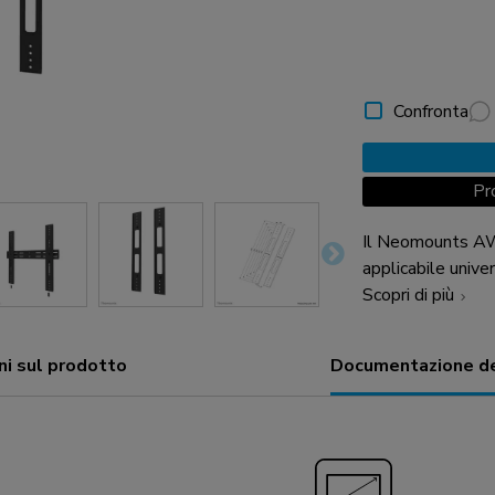
Confronta
Pr
Il Neomounts AW
applicabile univ
di peso di 75 kg.
Scopri di più
essere esteso da
le staffe esistent
ni sul prodotto
Documentazione de
montaggio orizzo