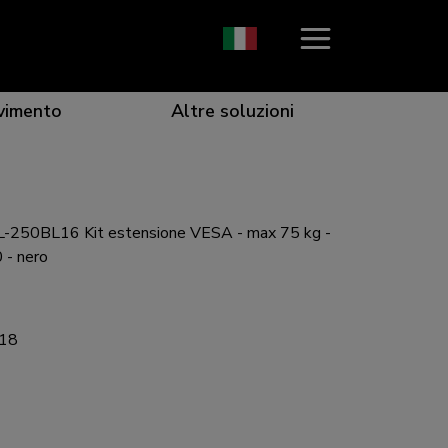
vimento
Altre soluzioni
250BL16 Kit estensione VESA - max 75 kg -
icace che cattura l'attenzione
r una collaborazione ottimale
esigenze specifiche
e ottimale per qualsiasi schermo
 - nero
18
 per ogni situazione