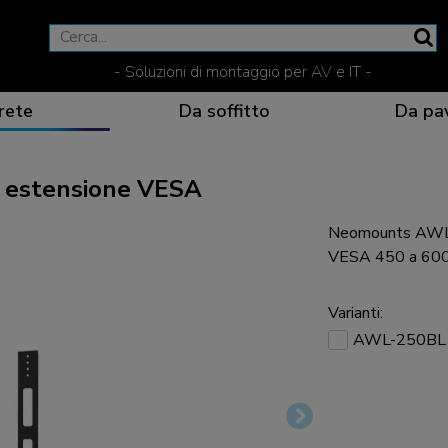
- Soluzioni di montaggio per AV e IT -
rete
Da soffitto
Da pa
 estensione VESA
Neomounts AWL-
Una comunicazione eff
Soluzioni flessibili pe
Prodotti dedicati per 
La posizione di vision
VESA 450 a 600
Varianti:
AWL-250BL
Soluzioni ergonomiche