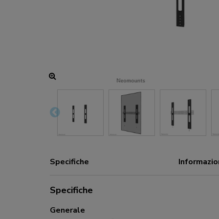
Hub di ricarica e alimentazione
Accessori
ACE gaming
Serie NEXT
Serie NERO
Serie VOLT
Specifiche
Informazio
Specifiche
Generale