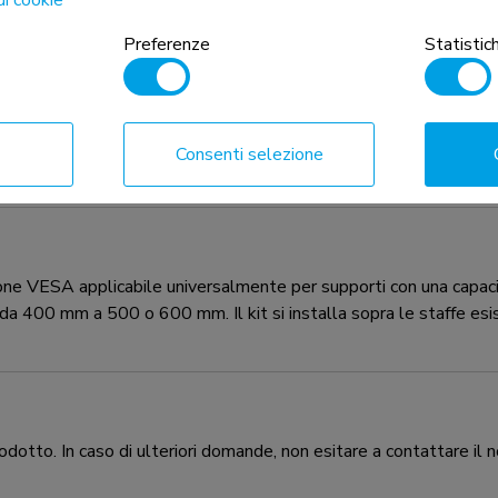
Preferenze
Statistic
e, combinate con il peso e le
 restrizioni assolute per i prodotti
Consenti selezione
VESA applicabile universalmente per supporti con una capacità 
 400 mm a 500 o 600 mm. Il kit si installa sopra le staffe esiste
odotto. In caso di ulteriori domande, non esitare a contattare il n