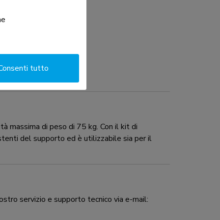
he
Consenti tutto
massima di peso di 75 kg. Con il kit di
nti del supporto ed è utilizzabile sia per il
ostro servizio e supporto tecnico via e-mail: