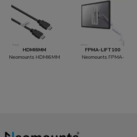
HDMI6MM
FPMA-LIFT100
Neomounts HDMI6MM
Neomounts FPMA-
Cavo HDMI - 1.8 metri
LIFT100 Adattatore
VESA regolazione
altezza - universale