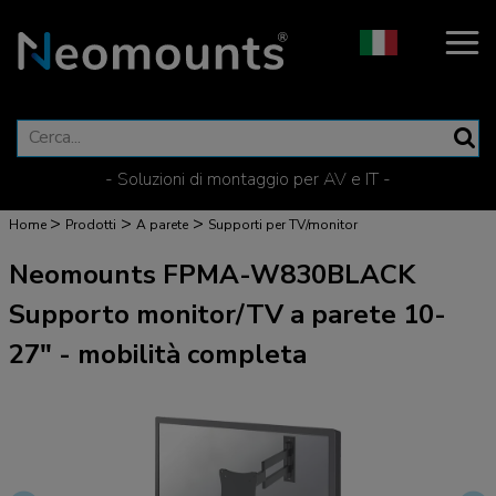
- Soluzioni di montaggio per AV e IT -
>
>
>
Home
Prodotti
A parete
Supporti per TV/monitor
Neomounts FPMA-W830BLACK
Supporto monitor/TV a parete 10-
27" - mobilità completa