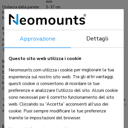
mm
(più grande) foratura, si può combinare con una delle nostre
Distanza dalla parete:
5-37 cm
piastre di adattamento VESA.
Massimo VESA:
100x100 mm
Minimo VESA:
75x75 mm
Funzionalità
Tipologia:
Mobilità completa, Inclinazione, Girare
Approvazione
Dettagli
Inclinazione (gradi):
140°
Perno (gradi):
180°
Tipo di regolazione:
Nessuno
Questo sito web utilizza i cookie
Informazioni
Numero articolo:
FPMA-W830BLACK
Neomounts.com utilizza i cookie per migliorare la tua
EAN:
8717371444013
esperienza sul nostro sito web. Tra gli altri vantaggi,
Colore:
Nero
questi cookie ci consentono di ricordare le tue
Materiale principale:
Alluminio
Garanzia:
5 anni
preferenze e analizzare l'utilizzo del sito. Alcuni cookie
sono necessari per il corretto funzionamento del sito
*Nota: le dimensioni in pollici segnalate sono solo indicative, combinate con il peso e le
web. Cliccando su “Accetta” acconsenti all'uso dei
dimensioni VESA. Il peso massimo e la dimensione VESA sono restrizioni assolute per i
cookie. Puoi sempre modificare le tue preferenze
prodotti e non devono essere superati.
tramite le impostazioni del browser.
Informazioni sul prodotto