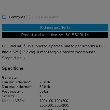
Confronta
Dillo a un amico
Richiedi un’offerta
Prodotto alternativo: WL30-550BL14
LED-W040 è un supporto a parete piatto per schermi a LED
fino a 52" (132 cm). Il montaggio a parete Neomounts,
modello LED-W040, consente di collegare un televisore
Scopri di più
LED sul muro. Questo supporto di soli 15 millimetri di
Specifiche
profondità renderà la vostra TV LED un tutt'uno con la
parete. La distanza può essere aumentata fino a 30 mm
Generale
utilizzando le boccole in dotazione. Il LED-W040 ha una
Dim. min. schermo*:
23 inch
capacità massima di trasporto di 50 kg e può essere montato
Dim. max. schermo*:
52 inch
Peso massimo:
50 kg
su schermi con fori VESA fino a 400x400. La facile
Schermi:
1
installazione consente di montare la striscia orizzontale sulla
Modello VESA:
100x100, 100x200,
parete ed i quattro tappi sul retro dello schermo. Collegate
200x100, 200x200,