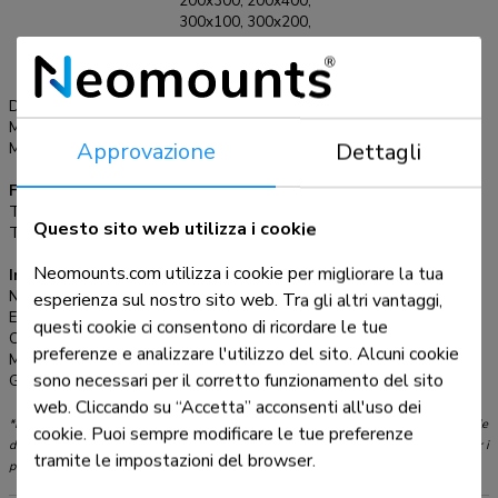
200x300, 200x400,
poi lo schermo nella striscia e godetevi pienamente la vostra
300x100, 300x200,
TV LED. Questo supporto è realizzato in metallo resistente
300x300, 400x200,
e viene fornito completo di accessori.
400x300, 400x400
mm
Distanza dalla parete:
1,5-3 cm
Massimo VESA:
400x400 mm
Approvazione
Dettagli
Minimo VESA:
100x100 mm
Funzionalità
Tipologia:
Fisso
Questo sito web utilizza i cookie
Tipo di regolazione:
Nessuno
Neomounts.com utilizza i cookie per migliorare la tua
Informazioni
Numero articolo:
LED-W040
esperienza sul nostro sito web. Tra gli altri vantaggi,
EAN:
8717371442941
questi cookie ci consentono di ricordare le tue
Colore:
Nero
preferenze e analizzare l'utilizzo del sito. Alcuni cookie
Materiale principale:
Acciaio
sono necessari per il corretto funzionamento del sito
Garanzia:
5 anni
web. Cliccando su “Accetta” acconsenti all'uso dei
*Nota: le dimensioni in pollici segnalate sono solo indicative, combinate con il peso e le
cookie. Puoi sempre modificare le tue preferenze
dimensioni VESA. Il peso massimo e la dimensione VESA sono restrizioni assolute per i
tramite le impostazioni del browser.
prodotti e non devono essere superati.