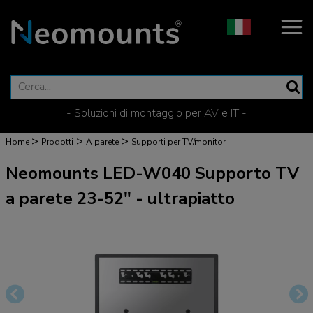
- Soluzioni di montaggio per AV e IT -
>
>
>
Home
Prodotti
A parete
Supporti per TV/monitor
Neomounts LED-W040 Supporto TV
a parete 23-52" - ultrapiatto