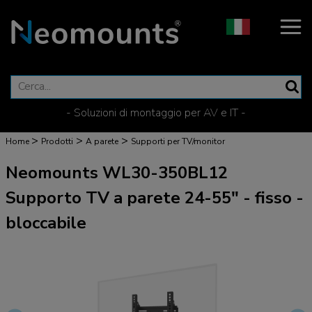
- Soluzioni di montaggio per AV e IT -
>
>
>
Home
Prodotti
A parete
Supporti per TV/monitor
Neomounts WL30-350BL12
Supporto TV a parete 24-55" - fisso -
bloccabile