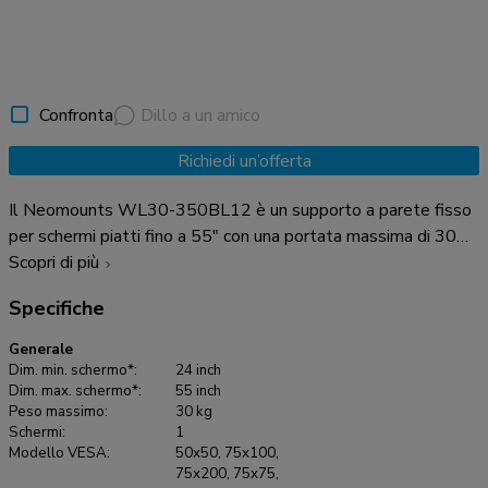
Confronta
Dillo a un amico
Richiedi un’offerta
Il Neomounts WL30-350BL12 è un supporto a parete fisso
per schermi piatti fino a 55" con una portata massima di 30
kg. Il WL30-350BL12 ha una profondità di 3,9 cm ed è
Scopri di più
adatto a schermi con fori VESA da 50x50 a 200x200 mm. È
Specifiche
possibile bloccare le singole staffe del supporto utilizzando
un lucchetto (non incluso). Nella confezione è incluso un
Generale
pratico set di viti, per un'installazione facile e veloce.
Dim. min. schermo*:
24 inch
Dim. max. schermo*:
55 inch
Peso massimo:
30 kg
Schermi:
1
Modello VESA:
50x50, 75x100,
75x200, 75x75,