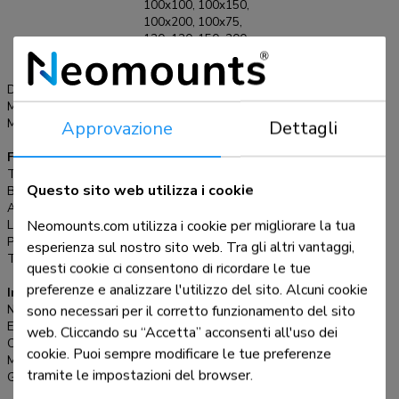
100x100, 100x150,
100x200, 100x75,
120x120, 150x200,
200x100, 200x150,
200x200 mm
Distanza dalla parete:
3,9 cm
Massimo VESA:
200x200 mm
Approvazione
Dettagli
Minimo VESA:
50x50 mm
Funzionalità
Tipologia:
Fisso
Questo sito web utilizza i cookie
Bloccabile:
Bloccabile - Lucchetto non incluso
Altezza:
22,5 cm
Neomounts.com utilizza i cookie per migliorare la tua
Larghezza:
25 cm
Profondità:
3,9 cm
esperienza sul nostro sito web. Tra gli altri vantaggi,
Tipo di regolazione:
Nessuno
questi cookie ci consentono di ricordare le tue
preferenze e analizzare l'utilizzo del sito. Alcuni cookie
Informazioni
sono necessari per il corretto funzionamento del sito
Numero articolo:
WL30-350BL12
EAN:
8717371449612
web. Cliccando su “Accetta” acconsenti all'uso dei
Colore:
Nero
cookie. Puoi sempre modificare le tue preferenze
Materiale principale:
Acciaio
tramite le impostazioni del browser.
Garanzia:
5 anni