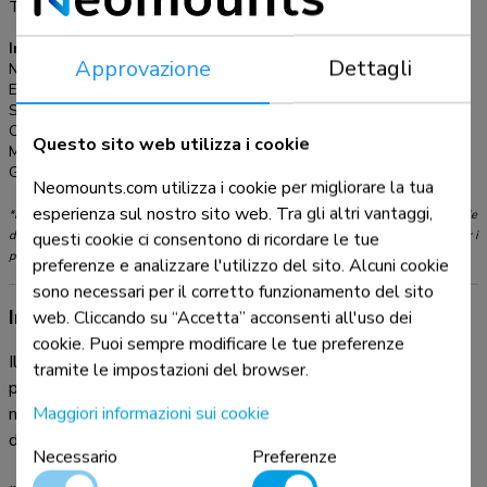
Tipo di regolazione:
Microregolazione
Informazioni
Approvazione
Dettagli
Numero articolo:
WL30S-850BL18
EAN:
8717371448882
Serie:
LEVEL 850
Colore:
Nero
Questo sito web utilizza i cookie
Materiale principale:
Acciaio
Garanzia:
5 anni
Neomounts.com utilizza i cookie per migliorare la tua
esperienza sul nostro sito web. Tra gli altri vantaggi,
*Nota: le dimensioni in pollici segnalate sono solo indicative, combinate con il peso e le
dimensioni VESA. Il peso massimo e la dimensione VESA sono restrizioni assolute per i
questi cookie ci consentono di ricordare le tue
prodotti e non devono essere superati.
preferenze e analizzare l'utilizzo del sito. Alcuni cookie
sono necessari per il corretto funzionamento del sito
Informazioni sul prodotto
web. Cliccando su “Accetta” acconsenti all'uso dei
cookie. Puoi sempre modificare le tue preferenze
Il Neomounts WL30S-850BL18 LEVEL è un supporto a
tramite le impostazioni del browser.
parete fisso per schermi piatti fino a 86" con un peso
Maggiori informazioni sui cookie
massimo consigliato di 60 kg. È disponibile la regolazione
dell'altezza e del livello per un'installazione perfetta.
Necessario
Preferenze