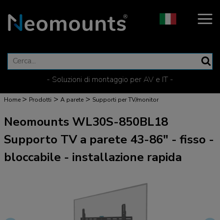
- Soluzioni di montaggio per AV e IT -
>
>
>
Home
Prodotti
A parete
Supporti per TV/monitor
Neomounts WL30S-850BL18
Supporto TV a parete 43-86" - fisso -
bloccabile - installazione rapida