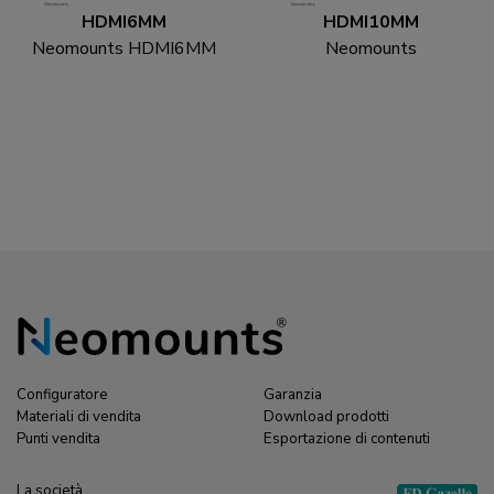
HDMI6MM
HDMI10MM
Neomounts HDMI6MM
Neomounts
Cavo HDMI - 1.8 metri
HDMI10MM Cavo
HDMI - 3 metri
Configuratore
Garanzia
Materiali di vendita
Download prodotti
Punti vendita
Esportazione di contenuti
La società