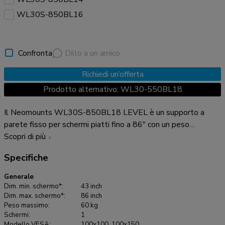
WL30S-850BL16
Confronta
Dillo a un amico
Richiedi un’offerta
Prodotto alternativo: WL30-550BL18
Il Neomounts WL30S-850BL18 LEVEL è un supporto a
parete fisso per schermi piatti fino a 86" con un peso
massimo consigliato di 60 kg. È disponibile la regolazione
Scopri di più
dell'altezza e del livello per un'installazione perfetta. Il
Specifiche
LEVEL-850 supporto a parete ha una profondità di 3,3 cm ed
è adatto per schermi con fori VESA da 100x100 a 800x400
Generale
mm. È possibile bloccare il supporto a parete utilizzando la
Dim. min. schermo*:
43 inch
vite antifurto inclusa o un lucchetto (non incluso). Il WL30S-
Dim. max. schermo*:
86 inch
Peso massimo:
60 kg
850BL18 è dotato di un sistema intelligente magnetico pull
Schermi:
1
& release, che consente di fissare la TV in un batter d'occhio
Modello VESA:
100x100, 100x150,