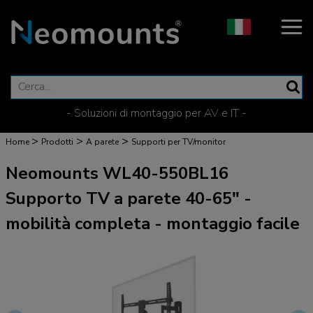
- Soluzioni di montaggio per AV e IT -
>
>
>
Home
Prodotti
A parete
Supporti per TV/monitor
Neomounts WL40-550BL16
Supporto TV a parete 40-65" -
mobilità completa - montaggio facile