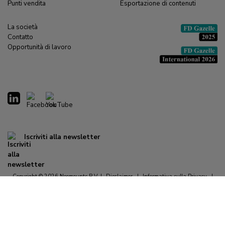
Punti vendita
Esportazione di contenuti
La società
Contatto
Opportunità di lavoro
Iscriviti alla newsletter
Copyright © 2026 Neomounts B.V. |
Disclaimer
|
Informativa sulla Privacy
|
Termini e condizioni
|
Dichiarazione sui cookies
|
Reimpostazione delle preferenze relative ai cookie