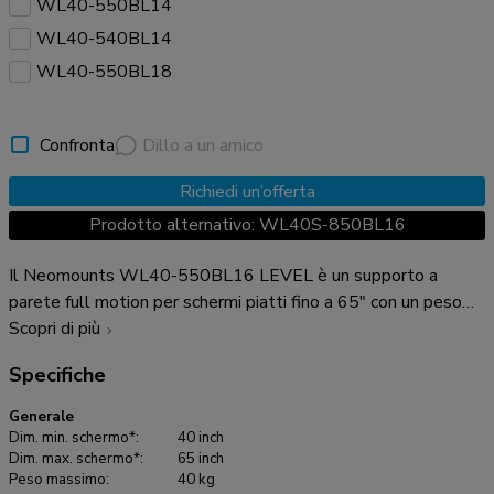
WL40-550BL14
WL40-540BL14
WL40-550BL18
Confronta
Dillo a un amico
Richiedi un’offerta
Prodotto alternativo: WL40S-850BL16
Il Neomounts WL40-550BL16 LEVEL è un supporto a
parete full motion per schermi piatti fino a 65" con un peso
massimo consigliato di 40 kg. La versatile tecnologia di
Scopri di più
inclinazione (14°) e perno (+45°/-45°) consente di creare
Specifiche
l'angolo di visione ottimale. il supporto può essere livellato
per una perfetta installazione. Il LEVEL-550 supporto a
Generale
parete ha una profondità di 5,3-49 cm ed è adatto per
Dim. min. schermo*:
40 inch
schermi con fori VESA da 200x100 a 600x400 mm. Il
Dim. max. schermo*:
65 inch
Peso massimo:
40 kg
WL40-550BL16 è dotato di un sistema Easy-release, che