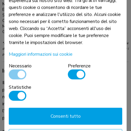
esperienza sul nostro sito web. Tra gli altri vantaggi,
Numero articolo:
WL40-550BL16
questi cookie ci consentono di ricordare le tue
EAN:
8717371448745
preferenze e analizzare l'utilizzo del sito. Alcuni cookie
Serie:
LEVEL 550
sono necessari per il corretto funzionamento del sito
Colore:
Nero
Materiale principale:
Acciaio
web. Cliccando su “Accetta” acconsenti all'uso dei
Garanzia:
5 anni
cookie. Puoi sempre modificare le tue preferenze
tramite le impostazioni del browser.
*Nota: le dimensioni in pollici segnalate sono solo indicative, combinate con il peso e le
dimensioni VESA. Il peso massimo e la dimensione VESA sono restrizioni assolute per i
Maggiori informazioni sui cookie
prodotti e non devono essere superati.
Necessario
Preferenze
Informazioni sul prodotto
Il Neomounts WL40-550BL16 LEVEL è un supporto a
Statistiche
parete full motion per schermi piatti fino a 65" con un peso
massimo consigliato di 40 kg. La versatile tecnologia di
inclinazione (14°) e perno (+45°/-45°) consente di creare
l'angolo di visione ottimale. il supporto può essere livellato
Consenti tutto
per una perfetta installazione.