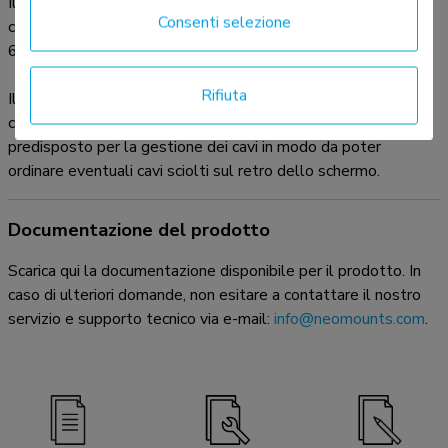
Il LEVEL-550 supporto a parete ha una profondità di 5,3-49
Consenti selezione
cm ed è adatto per schermi con fori VESA da 200x100 a
600x400 mm.
Rifiuta
Il WL40-550BL16 è dotato di un sistema Easy-release, che
consente di fissare la TV in un batter d'occhio. Il supporto è
predisposto per la gestione dei cavi in modo da poter
ordinare eventuali cavi sciolti sul retro dello schermo.
Documentazione del prodotto
Scarica qui la documentazione disponibile per il prodotto. In
caso di ulteriori domande, non esitare a contattare il nostro
servizio e supporto tecnico via e-mail:
info@neomounts.com
.