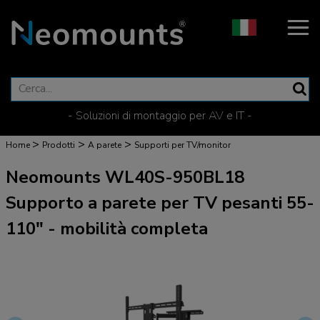
- Soluzioni di montaggio per AV e IT -
>
>
>
Home
Prodotti
A parete
Supporti per TV/monitor
Neomounts WL40S-950BL18
Supporto a parete per TV pesanti 55-
110" - mobilità completa