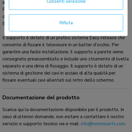
Consenti selezione
adatto a schermi con fori VESA da 300x200 a 800x600 mm.
Per schemi VESA extra-large (da 800x600 a 1200x900), è
disponibile il set di adattatori VESA opzionale AWLS-
Rifiuta
950BL1.
Il supporto è dotato di un pratico sistema Easy-release che
consente di fissare il televisore in un batter d'occhio. Per
garantire una facile installazione, il supporto a parete viene
consegnato preassemblato e include uno strumento di livella
separato e una dima di fissaggio. Il supporto è dotato di un
sistema di gestione dei cavi in acciaio di alta qualità per
fissare eventuali cavi allentati sul retro dello schermo.
Documentazione del prodotto
Scarica qui la documentazione disponibile per il prodotto. In
caso di ulteriori domande, non esitare a contattare il nostro
servizio e supporto tecnico via e-mail:
info@neomounts.com
.