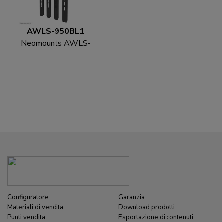
AWLS-950BL1
Neomounts AWLS-
950BL1 Kit estensione
VESA 55-110" - max
125 kg
Configuratore
Garanzia
Materiali di vendita
Download prodotti
Punti vendita
Esportazione di contenuti