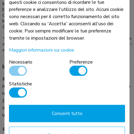
questi cookie ci consentono di ricordare le tue
Numero articolo:
WL40S-950BL18
preferenze e analizzare l'utilizzo del sito. Alcuni cookie
EAN:
8717371449575
Colore:
Nero
sono necessari per il corretto funzionamento del sito
Materiale principale:
Acciaio
web. Cliccando su “Accetta” acconsenti all'uso dei
Garanzia:
5 anni
cookie. Puoi sempre modificare le tue preferenze
tramite le impostazioni del browser.
*Nota: le dimensioni in pollici segnalate sono solo indicative, combinate con il peso e le
dimensioni VESA. Il peso massimo e la dimensione VESA sono restrizioni assolute per i
Maggiori informazioni sui cookie
prodotti e non devono essere superati.
Necessario
Preferenze
Informazioni sul prodotto
Il Neomounts WL40S-950BL18 è un supporto a parete full
Statistiche
motion per schermi piatti fino a 110" con una capacità di peso
massima di 125 kg. La versatile tecnologia di inclinazione
(20°) e perno (90°) consente di creare l'angolo di visione
ottimale. È disponibile la regolazione del livello per
Consenti tutto
un'installazione perfetta.
Il WL40S-950BL18 ha una profondità di 8,2-70 cm ed è