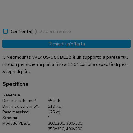
Confronta
Dillo a un amico
Richiedi un’offerta
Il Neomounts WL40S-950BL18 è un supporto a parete full
motion per schermi piatti fino a 110" con una capacità di peso
massima di 125 kg. La versatile tecnologia di inclinazione
Scopri di più
(20°) e perno (90°) consente di creare l'angolo di visione
Specifiche
ottimale. È disponibile la regolazione del livello per
un'installazione perfetta. Il WL40S-950BL18 ha una
Generale
profondità di 8,2-70 cm ed è adatto a schermi con fori VESA
Dim. min. schermo*:
55 inch
da 300x200 a 800x600 mm. Per schemi VESA extra-large
Dim. max. schermo*:
110 inch
Peso massimo:
125 kg
(da 800x600 a 1200x900), è disponibile il set di adattatori
Schermi:
1
VESA opzionale AWLS-950BL1. Il supporto è dotato di un
Modello VESA:
300x200, 300x300,
pratico sistema Easy-release che consente di fissare il
350x350, 400x200,