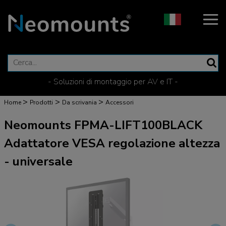
- Soluzioni di montaggio per AV e IT -
>
>
>
Home
Prodotti
Da scrivania
Accessori
Neomounts FPMA-LIFT100BLACK
Adattatore VESA regolazione altezza
- universale