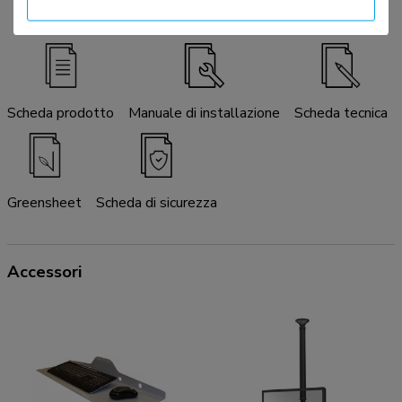
Scheda prodotto
Manuale di installazione
Scheda tecnica
Greensheet
Scheda di sicurezza
Accessori