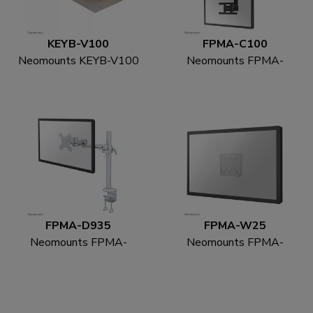
KEYB-V100
FPMA-C100
Neomounts KEYB-V100
Neomounts FPMA-
Portatastiera e
C100 Supporto
portamouse - larg. 75
monitor/TV a soffitto
cm
10-30" - alt. 79-129 cm
FPMA-D935
FPMA-W25
Neomounts FPMA-
Neomounts FPMA-
D935 Braccio per
W25 Supporto
monitor 10-30"
monitor/TV a parete
10-30" - ultrapiatto