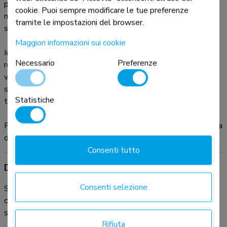
piatto. Questo adattatore è compatibile con fori VESA
cookie. Puoi sempre modificare le tue preferenze
modello 75x75 o 100x100 mm. È possibile combinarlo con
tramite le impostazioni del browser.
supporti a parete, scrivania e soffitto.
Maggiori informazioni sui cookie
Ideale anche per supporti porta tastiera/mouse. L'altezza è
Necessario
Preferenze
regolabile da 0 a 17,7 cm creando la posizione ideale di
visione. Il supporto FPMA-LIFT100BLACK è adatto a
schermi fino a 27" (68 cm) con una capacità massima di
Statistiche
trasporto di 8 kg.
Per una diversa (più grande) foratura, si può combinare con una
delle nostre piastre di adattamento VESA.
Consenti tutto
Documentazione del prodotto
Consenti selezione
Scarica qui la documentazione disponibile per il prodotto. In
caso di ulteriori domande, non esitare a contattare il nostro
servizio e supporto tecnico via e-mail:
info@neomounts.com
.
Rifiuta