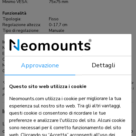
Minimo VESA:
75x75 mm
Funzionalità
Tipologia:
Fisso
Regolazione altezza:
0-17,7 cm
Tipo di regolazione:
Manuale
Informazioni
Numero articolo:
FPMA-LIFT100BLACK
EAN:
8717371446062
Colore:
Nero
Approvazione
Dettagli
Materiale principale:
Acciaio
Garanzia:
5 anni
*Nota: le dimensioni in pollici segnalate sono solo indicative, combinate con il peso e le
Questo sito web utilizza i cookie
dimensioni VESA. Il peso massimo e la dimensione VESA sono restrizioni assolute per i
prodotti e non devono essere superati.
Neomounts.com utilizza i cookie per migliorare la tua
esperienza sul nostro sito web. Tra gli altri vantaggi,
Informazioni sul prodotto
questi cookie ci consentono di ricordare le tue
preferenze e analizzare l'utilizzo del sito. Alcuni cookie
L'adattatore Neomounts, modello FPMA-LIFT100BLACK,
sono necessari per il corretto funzionamento del sito
consente semplicemente di regolare l'altezza di uno schermo
web. Cliccando su “Accetta” acconsenti all'uso dei