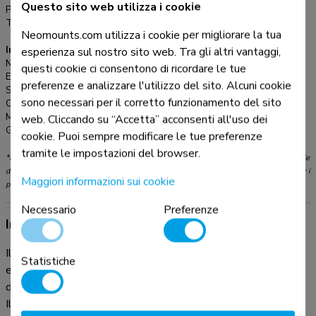
Questo sito web utilizza i cookie
Profondità:
12,3 cm
alla concorrenza.
Tipo di regolazione:
Molla a gas
Neomounts.com utilizza i cookie per migliorare la tua
Informazioni
esperienza sul nostro sito web. Tra gli altri vantaggi,
Numero articolo:
DS70-256BL1
questi cookie ci consentono di ricordare le tue
EAN:
8717371449919
preferenze e analizzare l'utilizzo del sito. Alcuni cookie
Serie:
ACE gaming
sono necessari per il corretto funzionamento del sito
Colore:
Nero
Materiale principale:
Alluminio
web. Cliccando su “Accetta” acconsenti all'uso dei
Garanzia:
5 anni
cookie. Puoi sempre modificare le tue preferenze
tramite le impostazioni del browser.
*Nota: le dimensioni in pollici segnalate sono solo indicative, combinate con il peso e le
dimensioni VESA. Il peso massimo e la dimensione VESA sono restrizioni assolute per i
Maggiori informazioni sui cookie
prodotti e non devono essere superati.
Necessario
Preferenze
Informazioni sul prodotto
Il Neomounts DS70-256BL1 ACE offre prestazioni
Statistiche
eccellenti e comfort ergonomico per i giocatori che
desiderano portare la propria configurazione ai massimi livelli.
Il braccio supporta schermi di dimensioni fino a ben 57",