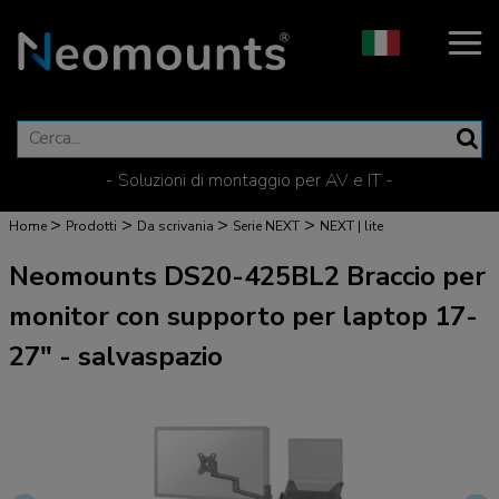
- Soluzioni di montaggio per AV e IT -
>
>
>
>
Home
Prodotti
Da scrivania
Serie NEXT
NEXT | lite
Neomounts DS20-425BL2 Braccio per
monitor con supporto per laptop 17-
27" - salvaspazio