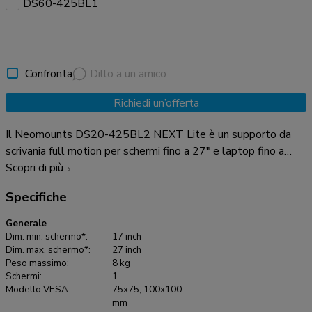
DS60-425BL1
Confronta
Dillo a un amico
Richiedi un’offerta
Il Neomounts DS20-425BL2 NEXT Lite è un supporto da
scrivania full motion per schermi fino a 27" e laptop fino a
17,3" con una capacità massima rispettivamente di 8 e 5 kg.
Scopri di più
Grazie alla versatile tecnologia di inclinazione (120°),
Specifiche
rotazione (360°) e perno (180°), il supporto da scrivania può
essere regolato all'altezza e all'angolo di visione ottimali per
Generale
lo schermo e il laptop. Inoltre, il supporto è dotato di
Dim. min. schermo*:
17 inch
regolazione manuale dell'altezza e della profondità per
Dim. max. schermo*:
27 inch
Peso massimo:
8 kg
creare la posizione di lavoro perfetta. Grazie al braccio
Schermi:
1
superiore corto T-Rex® del NEXT Lite, la profondità
Modello VESA:
75x75, 100x100
richiesta è minima se posizionato vicino a una parete o a un
mm