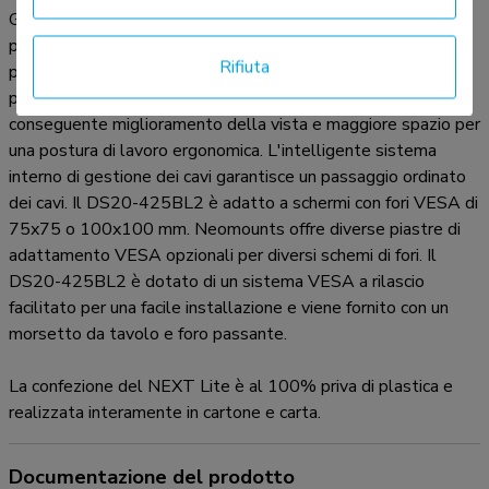
Grazie al braccio superiore corto T-Rex® del NEXT Lite, la
profondità richiesta è minima se posizionato vicino a una
Rifiuta
parete o a un pannello divisorio. In questo modo gli schermi
possono essere posizionati più lontano dall'utente, con
conseguente miglioramento della vista e maggiore spazio per
una postura di lavoro ergonomica. L'intelligente sistema
interno di gestione dei cavi garantisce un passaggio ordinato
dei cavi. Il DS20-425BL2 è adatto a schermi con fori VESA di
75x75 o 100x100 mm. Neomounts offre diverse piastre di
adattamento VESA opzionali per diversi schemi di fori. Il
DS20-425BL2 è dotato di un sistema VESA a rilascio
facilitato per una facile installazione e viene fornito con un
morsetto da tavolo e foro passante.
La confezione del NEXT Lite è al 100% priva di plastica e
realizzata interamente in cartone e carta.
Documentazione del prodotto