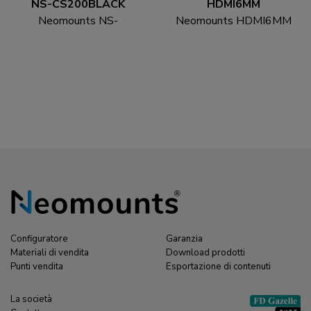
NS-CS200BLACK
HDMI6MM
Neomounts NS-
Neomounts HDMI6MM
CS200BLACK Calzino
Cavo HDMI - 1.8 metri
con cavo - per 8-10 cavi
- universal
Configuratore
Garanzia
Materiali di vendita
Download prodotti
Punti vendita
Esportazione di contenuti
La società