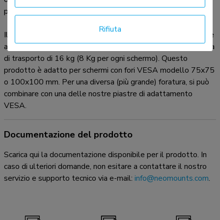
passaggio all'interno della colonna.
Rifiuta
Il supporto FPMA-D700DD ha un punto di articolazione ed è
adatto a schermi fino a 30" (76 cm) con una capacità massima
di trasporto di 16 kg (8 Kg per ogni schermo). Questo
prodotto è adatto per schermi con fori VESA modello 75x75
o 100x100 mm. Per una diversa (più grande) foratura, si può
combinare con una delle nostre piastre di adattamento
VESA.
Documentazione del prodotto
Scarica qui la documentazione disponibile per il prodotto. In
caso di ulteriori domande, non esitare a contattare il nostro
servizio e supporto tecnico via e-mail:
info@neomounts.com
.