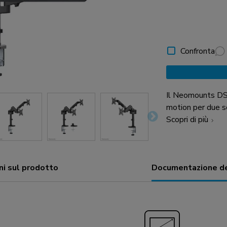
Confronta
Il Neomounts DS
motion per due s
per schermo. Graz
Scopri di più
(360°) e perno (
a qualsiasi angol
possibilità degli 
ni sul prodotto
Documentazione de
dell'altezza con
della profondità 
perfetta. Il DS70-750BL2 è adatto per schermi con uno schema
di foratura VES
piastre adattatri