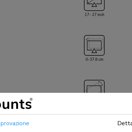
750BL2 è dotato
facile installazi
17- 27 inch
occhiello (entram
0-37,8 cm
+180°, -180°
provazione
Detta