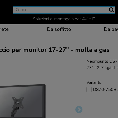
- Soluzioni di montaggio per AV e IT -
rete
Da soffitto
Da pa
o per monitor 17-27" - molla a gas
Neomounts DS70-
Una comunicazione eff
Soluzioni flessibili pe
Prodotti dedicati per 
La posizione di vision
27" - 2-7 kg/sch
Varianti:
DS70-750B
Soluzioni ergonomiche