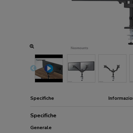
Hub di ricarica e alimentazione
Accessori
ACE gaming
Serie NEXT
Serie NERO
Serie VOLT
Specifiche
Informazio
Specifiche
Generale