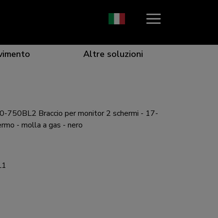
vimento
Altre soluzioni
750BL2 Braccio per monitor 2 schermi - 17-
icace che cattura l'attenzione
r una collaborazione ottimale
esigenze specifiche
e ottimale per qualsiasi schermo
ermo - molla a gas - nero
L1
 per ogni situazione