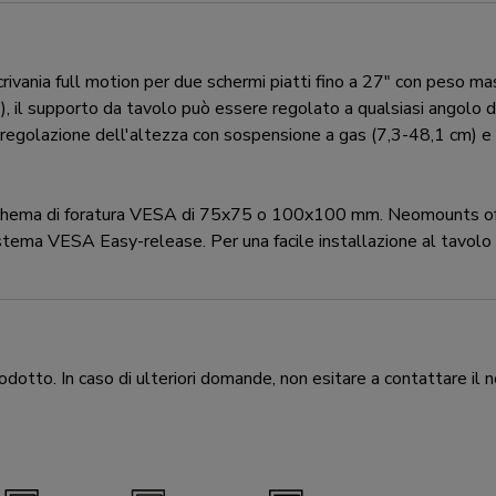
nia full motion per due schermi piatti fino a 27" con peso mass
), il supporto da tavolo può essere regolato a qualsiasi angolo d
 la regolazione dell'altezza con sospensione a gas (7,3-48,1 cm) 
hema di foratura VESA di 75x75 o 100x100 mm. Neomounts offre 
stema VESA Easy-release. Per una facile installazione al tavolo 
odotto. In caso di ulteriori domande, non esitare a contattare il n