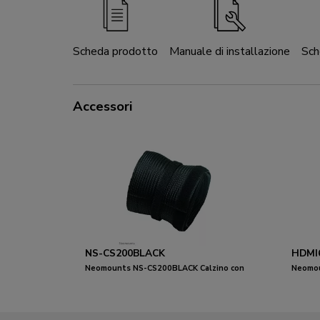
Scheda prodotto
Manuale di installazione
Sch
Accessori
NS-CS200BLACK
HDMI
Neomounts NS-CS200BLACK Calzino con
Neomou
cavo - per 8-10 cavi - universal
metri