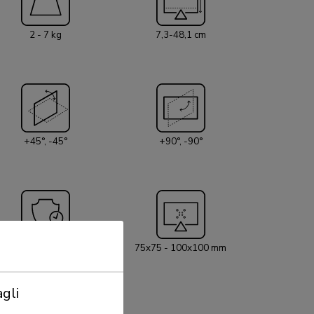
 di un sistema VESA Easy-release. Per una
one al tavolo viene fornito con un morsetto e un
2 - 7 kg
7,3-48,1 cm
bi presenti nella confezione).
+45°, -45°
+90°, -90°
5 anni
75x75 - 100x100 mm
gli