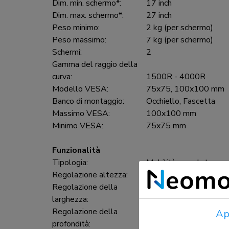
Dim. min. schermo*:
17 inch
Dim. max. schermo*:
27 inch
Peso minimo:
2 kg (per schermo)
Peso massimo:
7 kg (per schermo)
Schermi:
2
Gamma del raggio della
curva:
1500R - 4000R
Modello VESA:
75x75, 100x100 mm
Banco di montaggio:
Occhiello, Fascetta
Massimo VESA:
100x100 mm
Minimo VESA:
75x75 mm
Funzionalità
Tipologia:
Mobilità completa
Regolazione altezza:
7,3-48,1 cm
Regolazione della
0-82,5 cm
larghezza:
Regolazione della
0-37,8 cm
Ap
profondità: