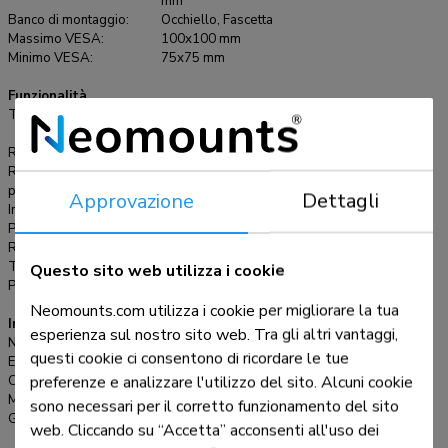
mm
fori VESA modello 75x75 o 100x100 mm. Per una diversa
Banco di montaggio:
Occhiello, Fascetta
(più grande) foratura, si può combinare con una delle nostre
Massimo VESA:
100x100 mm
piastre di adattamento VESA.
Minimo VESA:
75x75 mm
Funzionalità
Tipologia:
Mobilità completa, Inclinazione, Ruotare,
Girare
Regolazione altezza:
26-45 cm
Regolazione della
5 cm
profondità:
Approvazione
Dettagli
Inclinazione (gradi):
+10°, -10°
Perno (gradi):
+10°, -10°
Rotazione (gradi):
+180°, -180°
Tipo di regolazione:
Manuale
Questo sito web utilizza i cookie
Punti di rotazione:
1
Neomounts.com utilizza i cookie per migliorare la tua
Informazioni
esperienza sul nostro sito web. Tra gli altri vantaggi,
Numero articolo:
FPMA-D860BLACK
questi cookie ci consentono di ricordare le tue
EAN:
8717371446710
preferenze e analizzare l'utilizzo del sito. Alcuni cookie
Colore:
Nero
Materiale principale:
Acciaio
sono necessari per il corretto funzionamento del sito
Garanzia:
5 anni
web. Cliccando su “Accetta” acconsenti all'uso dei