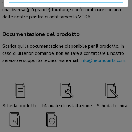
schermi con fori VESA modello 75x75 o 100x100 mm. Per
una diversa (più grande) foratura, si può combinare con una
delle nostre piastre di adattamento VESA.
Documentazione del prodotto
Scarica qui la documentazione disponibile per il prodotto. In
caso di ulteriori domande, non esitare a contattare il nostro
servizio e supporto tecnico via e-mail:
info@neomounts.com
.
Scheda prodotto
Manuale di installazione
Scheda tecnica