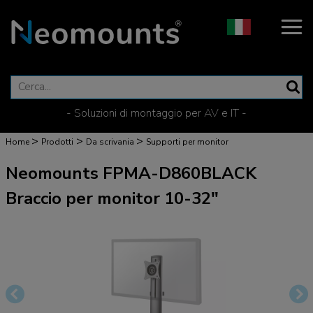
- Soluzioni di montaggio per AV e IT -
>
>
>
Home
Prodotti
Da scrivania
Supporti per monitor
Neomounts FPMA-D860BLACK
Braccio per monitor 10-32"