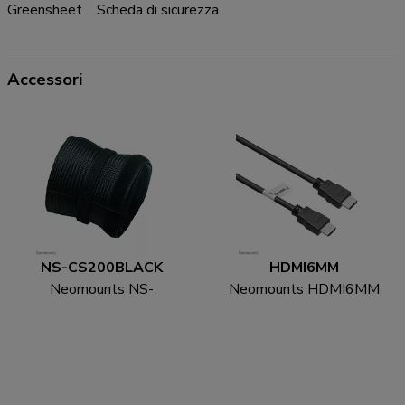
Greensheet
Scheda di sicurezza
Accessori
NS-CS200BLACK
HDMI6MM
Neomounts NS-
Neomounts HDMI6MM
CS200BLACK Calzino
Cavo HDMI - 1.8 metri
con cavo - per 8-10 cavi
- universal