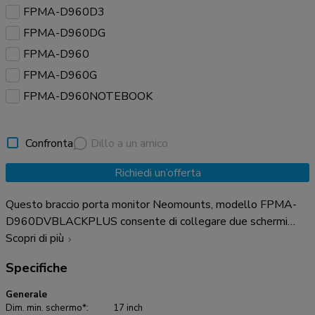
FPMA-D960D3
FPMA-D960DG
FPMA-D960
FPMA-D960G
FPMA-D960NOTEBOOK
Confronta
Dillo a un amico
Richiedi un’offerta
Questo braccio porta monitor Neomounts, modello FPMA-
D960DVBLACKPLUS consente di collegare due schermi
LCD/LED/TFT su di una scrivania con la modalità di fissaggio
Scopri di più
su piano attraverso un morsetto. Utilizzate un braccio porta
Specifiche
monitor per sfruttare pienamente le capacità del vostro
schermo. È inoltre possibile inclinare lo schermo in senso
Generale
verticale, orizzontale e farlo ruotare; questo crea la posizione
Dim. min. schermo*:
17 inch