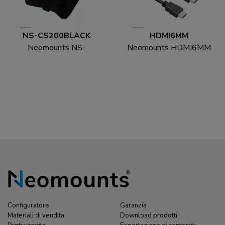
NS-CS200BLACK
HDMI6MM
Neomounts NS-
Neomounts HDMI6MM
CS200BLACK Calzino
Cavo HDMI - 1.8 metri
con cavo - per 8-10 cavi
- universal
Configuratore
Garanzia
Materiali di vendita
Download prodotti