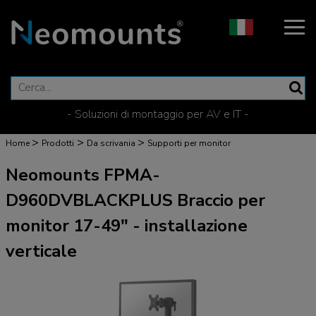
- Soluzioni di montaggio per AV e IT -
>
>
>
Home
Prodotti
Da scrivania
Supporti per monitor
Neomounts FPMA-
D960DVBLACKPLUS Braccio per
monitor 17-49" - installazione
verticale