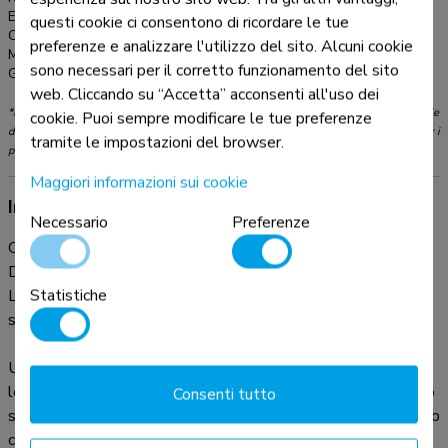
EAN:
8717371448172
questi cookie ci consentono di ricordare le tue
Colore:
Nero
preferenze e analizzare l'utilizzo del sito. Alcuni cookie
Materiale principale:
Acciaio
sono necessari per il corretto funzionamento del sito
Garanzia:
5 anni
web. Cliccando su “Accetta” acconsenti all'uso dei
*Nota: le dimensioni in pollici segnalate sono solo indicative, combinate con il peso e le
cookie. Puoi sempre modificare le tue preferenze
dimensioni VESA. Il peso massimo e la dimensione VESA sono restrizioni assolute per i
tramite le impostazioni del browser.
prodotti e non devono essere superati.
Maggiori informazioni sui cookie
Informazioni sul prodotto
Necessario
Preferenze
Questo braccio porta monitor Neomounts, modello FPMA-
D960DVBLACKPLUS consente di collegare due schermi
Statistiche
LCD/LED/TFT su di una scrivania con la modalità di fissaggio
su piano attraverso un morsetto.
Utilizzate un braccio porta monitor per sfruttare pienamente
le capacità del vostro schermo. È inoltre possibile inclinare lo
Consenti tutto
schermo in senso verticale, orizzontale e farlo ruotare; questo
crea la posizione ergonomica di lavoro ideale riducendo il