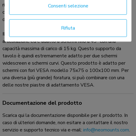
rischio di mal di schiena e al collo. I cavi possono essere
Consenti selezione
collocati sulla parte inferiore del braccio e su quella verticale
del palo.
Rifiuta
Il supporto FPMA-D960DVBLACKPLUS ha tre punti di
articolazione ed è adatto a schermi fino a 49" con una
capacità massima di carico di 15 kg. Questo supporto da
tavolo è quindi estremamente adatto per due schermi
widescreen e schermi curvi. Questo prodotto è adatto per
schermi con fori VESA modello 75x75 o 100x100 mm. Per
una diversa (più grande) foratura, si può combinare con una
delle nostre piastre di adattamento VESA.
Documentazione del prodotto
Scarica qui la documentazione disponibile per il prodotto. In
caso di ulteriori domande, non esitare a contattare il nostro
servizio e supporto tecnico via e-mail:
info@neomounts.com
.