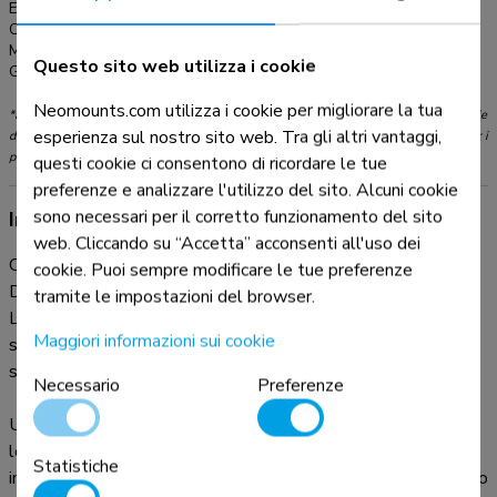
EAN:
8717371447502
Colore:
Argento
Materiale principale:
Alluminio
Questo sito web utilizza i cookie
Garanzia:
5 anni
Neomounts.com utilizza i cookie per migliorare la tua
*Nota: le dimensioni in pollici segnalate sono solo indicative, combinate con il peso e le
esperienza sul nostro sito web. Tra gli altri vantaggi,
dimensioni VESA. Il peso massimo e la dimensione VESA sono restrizioni assolute per i
prodotti e non devono essere superati.
questi cookie ci consentono di ricordare le tue
preferenze e analizzare l'utilizzo del sito. Alcuni cookie
sono necessari per il corretto funzionamento del sito
Informazioni sul prodotto
web. Cliccando su “Accetta” acconsenti all'uso dei
Questo braccio porta monitor Neomounts, modello NM-
cookie. Puoi sempre modificare le tue preferenze
D775DX3SILVER consente di collegare tre schermi
tramite le impostazioni del browser.
LCD/LED/TFT su di una scrivania con la modalità di fissaggio
Maggiori informazioni sui cookie
su piano attraverso un morsetto o foro passante (entrambe
sono incluse).
Necessario
Preferenze
Utilizzate un braccio porta monitor per sfruttare pienamente
le capacità del vostro schermo. Il braccio è facile da regolare
Statistiche
in altezza e profondità. È inoltre possibile inclinare lo schermo