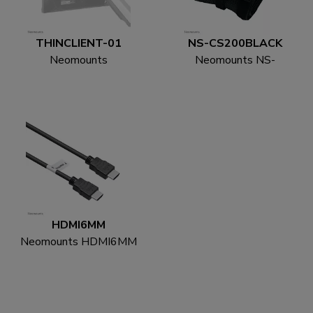
THINCLIENT-01
NS-CS200BLACK
Neomounts
Neomounts NS-
THINCLIENT-01
CS200BLACK Calzino
Supporto per mini PC -
con cavo - per 8-10 cavi
max 3 kg - universale
- universal
HDMI6MM
Neomounts HDMI6MM
Cavo HDMI - 1.8 metri