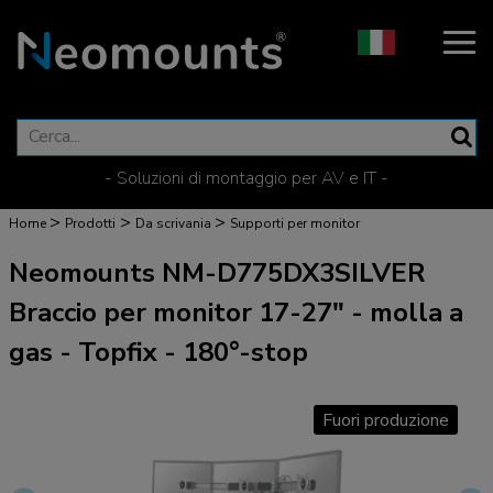
- Soluzioni di montaggio per AV e IT -
>
>
>
Home
Prodotti
Da scrivania
Supporti per monitor
Neomounts NM-D775DX3SILVER
Braccio per monitor 17-27" - molla a
gas - Topfix - 180°-stop
Fuori produzione