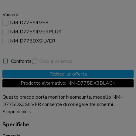
Varianti:
NM-D775SILVER
NM-D775SILVERPLUS
NM-D775DXSILVER
Confronta
Dillo a un amico
Richiedi un’offerta
Prodotto alternativo: NM-D775DX3BLACK
Questo braccio porta monitor Neomounts, modello NM-
D775DX3SILVER consente di collegare tre schermi
LCD/LED/TFT su di una scrivania con la modalità di fissaggio
Scopri di più
su piano attraverso un morsetto o foro passante (entrambe
Specifiche
sono incluse). Utilizzate un braccio porta monitor per
sfruttare pienamente le capacità del vostro schermo. Il