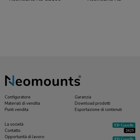
Supporto per soundbar
MPM100 Supporto
Sonos - max 15 kg -
mediabox - universale
installazione dello
schermo
Configuratore
Garanzia
Materiali di vendita
Download prodotti
Punti vendita
Esportazione di contenuti
La società
Contatto
Opportunità di lavoro