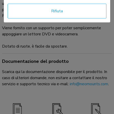
una diversa foratura, si può combinare con una delle nostre
piastre di adattamento VESA, vedi FPMA-VESA200 o
Rifiuta
FPMA-VESA800.
Viene fornito con un supporto per poter semplicemente
appoggiare un lettore DVD e videocamera.
Dotato di ruote, è facile da spostare.
Documentazione del prodotto
Scarica qui la documentazione disponibile per il prodotto. In
caso di ulteriori domande, non esitare a contattare il nostro
servizio e supporto tecnico via e-mail:
info@neomounts.com
.